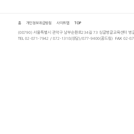
홈
개인정보취급방침
사이트맵
TOP
(08790) 서울특별시 관악구 남부순환로234길 73 싱글벙글교육센터 벙
TEL
02-871-7942 / 872-1318(상담)/877-9400(꿈드림)
FAX
02-8