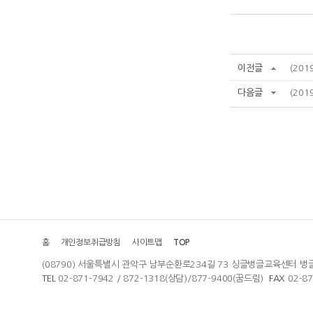
이전글
(20
다음글
(201
홈
개인정보취급방침
사이트맵
TOP
(08790) 서울특별시 관악구 남부순환로234길 73 싱글벙글교육센터 벙
TEL
02-871-7942 / 872-1318(상담)/877-9400(꿈드림)
FAX
02-8