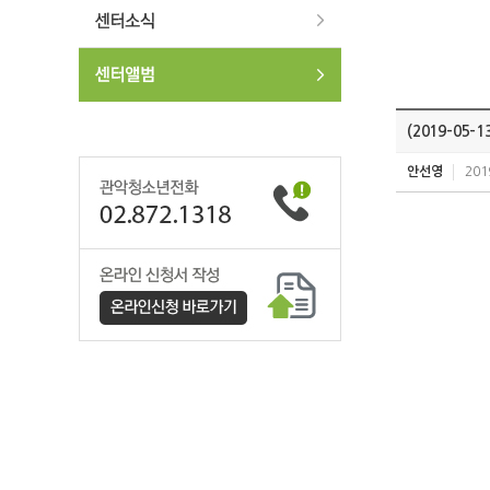
(2019-0
안선영
201