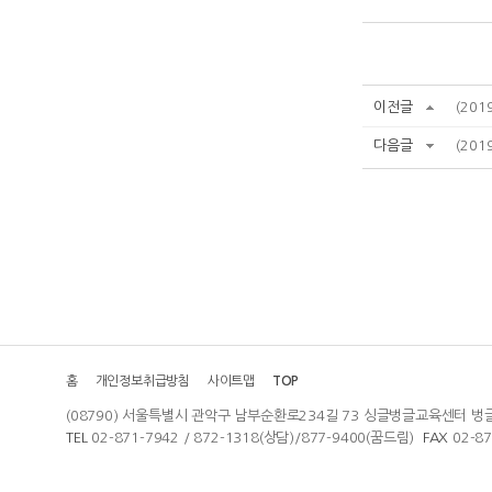
이전글
(201
다음글
(201
홈
개인정보취급방침
사이트맵
TOP
(08790) 서울특별시 관악구 남부순환로234길 73 싱글벙글교육센터 벙
TEL
02-871-7942 / 872-1318(상담)/877-9400(꿈드림)
FAX
02-8