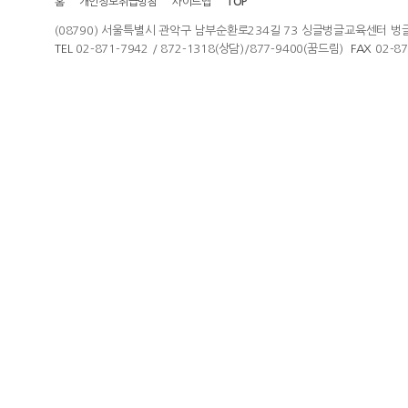
홈
개인정보취급방침
사이트맵
TOP
(08790) 서울특별시 관악구 남부순환로234길 73 싱글벙글교육센터 벙
TEL
02-871-7942 / 872-1318(상담)/877-9400(꿈드림)
FAX
02-8