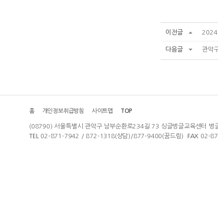
이전글
202
다음글
관악구
홈
개인정보취급방침
사이트맵
TOP
(08790) 서울특별시 관악구 남부순환로234길 73 싱글벙글교육센터 벙
TEL
02-871-7942 / 872-1318(상담)/877-9400(꿈드림)
FAX
02-8